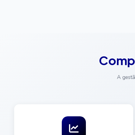
Compr
A gestã