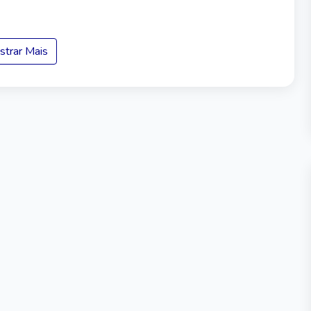
trar Mais
 e Político
do necessário;
signação do prefeito.
icas (depende do